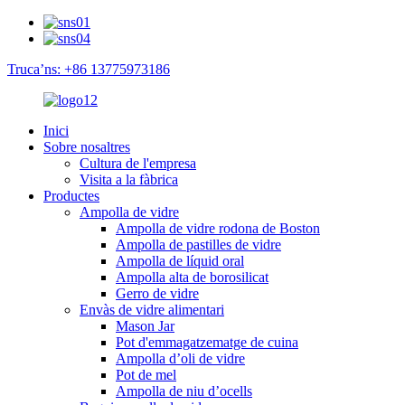
Truca’ns: +86 13775973186
Inici
Sobre nosaltres
Cultura de l'empresa
Visita a la fàbrica
Productes
Ampolla de vidre
Ampolla de vidre rodona de Boston
Ampolla de pastilles de vidre
Ampolla de líquid oral
Ampolla alta de borosilicat
Gerro de vidre
Envàs de vidre alimentari
Mason Jar
Pot d'emmagatzematge de cuina
Ampolla d’oli de vidre
Pot de mel
Ampolla de niu d’ocells