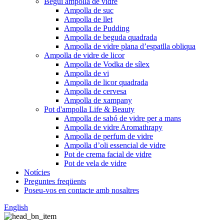
Begui ampolla de vidre
Ampolla de suc
Ampolla de llet
Ampolla de Pudding
Ampolla de beguda quadrada
Ampolla de vidre plana d’espatlla obliqua
Ampolla de vidre de licor
Ampolla de Vodka de sílex
Ampolla de vi
Ampolla de licor quadrada
Ampolla de cervesa
Ampolla de xampany
Pot d'ampolla Life & Beauty
Ampolla de sabó de vidre per a mans
Ampolla de vidre Aromathrapy
Ampolla de perfum de vidre
Ampolla d’oli essencial de vidre
Pot de crema facial de vidre
Pot de vela de vidre
Notícies
Preguntes freqüents
Poseu-vos en contacte amb nosaltres
English