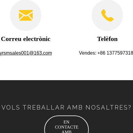
Correu electrònic
Telèfon
yrsmsales001@163.com
Vendes: +86 137759731
VOLS TREBALLAR AMB NOSALTRES?
EN
CONTACTE
AMB