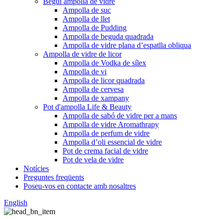
Begui ampolla de vidre
Ampolla de suc
Ampolla de llet
Ampolla de Pudding
Ampolla de beguda quadrada
Ampolla de vidre plana d’espatlla obliqua
Ampolla de vidre de licor
Ampolla de Vodka de sílex
Ampolla de vi
Ampolla de licor quadrada
Ampolla de cervesa
Ampolla de xampany
Pot d'ampolla Life & Beauty
Ampolla de sabó de vidre per a mans
Ampolla de vidre Aromathrapy
Ampolla de perfum de vidre
Ampolla d’oli essencial de vidre
Pot de crema facial de vidre
Pot de vela de vidre
Notícies
Preguntes freqüents
Poseu-vos en contacte amb nosaltres
English