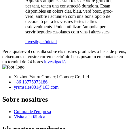
Aquestes ampolles estan fetes de vidre gruixut i,
per tant, tenen una construcció duradora. Estan
disponibles en colors clar, blau, verd bosc, groc-
verd, ambre i actuarien com una bona opció de
decoració per a les vostres festes i altres
esdeveniments. Podeu utilitzar l’ampolla per
servir begudes casolanes com vins i altres sucs.
investigació
detall
Per a qualsevol consulta sobre els nostres productes o llista de preus,
deixeu-nos el vostre correu electrònic i ens posarem en contacte en
un termini de 24 hores.
investigació
Xuzhou Yanru Comerç i Comerç Co, Ltd
+86 13775973186
yrsmsales001@163.com
Sobre nosaltres
Cultura de l'empresa
Visita a la fàbrica
Els nostres productes