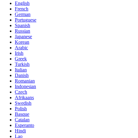
English
French
German
Portuguese
Spanish
Russian
Japanese
Korean
Arabic
Irish
Greek
Turkish
Italian
Danish
Romanian
Indonesian
Czech
Afrikaans
Swedish
Polish
Basque
Catalan
Esperanto
Hindi
Lao