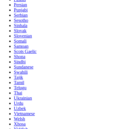
Persian
Punjabi
Serbian
Sesotho
Sinhala
Slovak
Slovenian
Somali
Samoan
Scots Gaelic
Shona
Sindhi
Sundanese
Swahili
Tajik
Tamil
Telugu
Thai
Ukrainian
Urdu
Uzbek
Vietnamese
Welsh
Xhosa