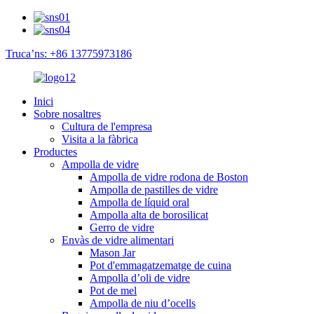
Truca’ns: +86 13775973186
Inici
Sobre nosaltres
Cultura de l'empresa
Visita a la fàbrica
Productes
Ampolla de vidre
Ampolla de vidre rodona de Boston
Ampolla de pastilles de vidre
Ampolla de líquid oral
Ampolla alta de borosilicat
Gerro de vidre
Envàs de vidre alimentari
Mason Jar
Pot d'emmagatzematge de cuina
Ampolla d’oli de vidre
Pot de mel
Ampolla de niu d’ocells