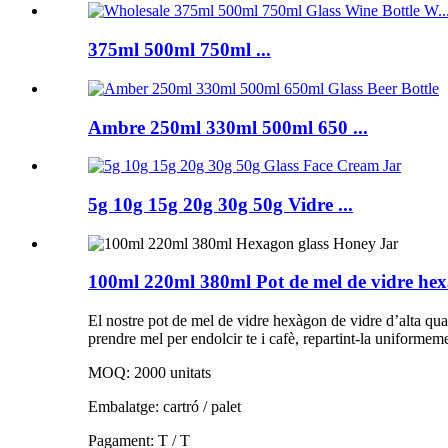
375ml 500ml 750ml ...
Ambre 250ml 330ml 500ml 650 ...
5g 10g 15g 20g 30g 50g Vidre ...
100ml 220ml 380ml Pot de mel de vidre he
El nostre pot de mel de vidre hexàgon de vidre d’alta qual
prendre mel per endolcir te i cafè, repartint-la uniformem
MOQ: 2000 unitats
Embalatge: cartró / palet
Pagament: T / T