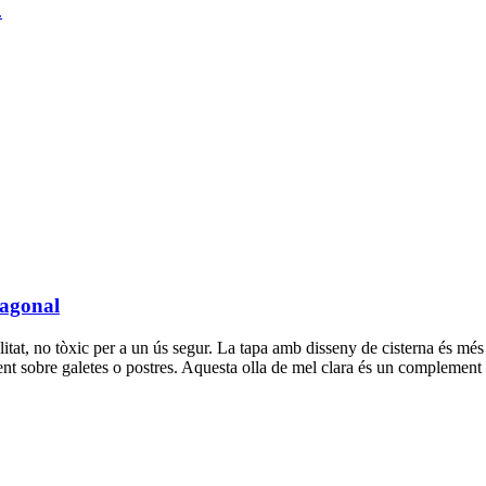
xagonal
itat, no tòxic per a un ús segur. La tapa amb disseny de cisterna és més 
ent sobre galetes o postres. Aquesta olla de mel clara és un complement p