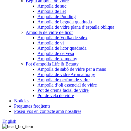
Begui ampolla de vidre
Ampolla de suc
Ampolla de llet
Ampolla de Pudding
Ampolla de beguda quadrada
Ampolla de vidre plana d’espatlla obliqua
Ampolla de vidre de licor
Ampolla de Vodka de sílex
Ampolla de vi
Ampolla de licor quadrada
Ampolla de cervesa
Ampolla de xampany
Pot d'ampolla Life & Beauty
Ampolla de sabó de vidre per a mans
Ampolla de vidre Aromathrapy
Ampolla de perfum de vidre
Ampolla d’oli essencial de vidre
Pot de crema facial de vidre
Pot de vela de vidre
Notícies
Preguntes freqüents
Poseu-vos en contacte amb nosaltres
English