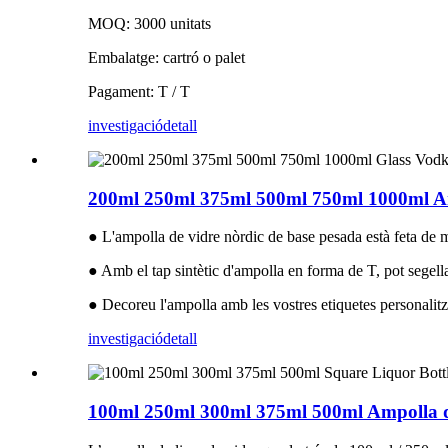
MOQ: 3000 unitats
Embalatge: cartró o palet
Pagament: T / T
investigació
detall
200ml 250ml 375ml 500ml 750ml 1000ml Am
● L'ampolla de vidre nòrdic de base pesada està feta de mater
● Amb el tap sintètic d'ampolla en forma de T, pot segella
● Decoreu l'ampolla amb les vostres etiquetes personalitzad
investigació
detall
100ml 250ml 300ml 375ml 500ml Ampolla d