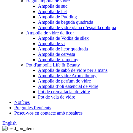
Begui ampolla de vidre
Ampolla de suc
Ampolla de llet
Ampolla de Pudding
Ampolla de beguda quadrada
Ampolla de vidre plana d’espatlla obliqua
Ampolla de vidre de licor
Ampolla de Vodka de sílex
Ampolla de vi
Ampolla de licor quadrada
Ampolla de cervesa
Ampolla de xampany
Pot d'ampolla Life & Beauty
Ampolla de sabó de vidre per a mans
Ampolla de vidre Aromathrapy
Ampolla de perfum de vidre
Ampolla d’oli essencial de vidre
Pot de crema facial de vidre
Pot de vela de vidre
Notícies
Preguntes freqüents
Poseu-vos en contacte amb nosaltres
English