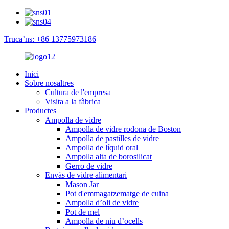
Truca’ns: +86 13775973186
Inici
Sobre nosaltres
Cultura de l'empresa
Visita a la fàbrica
Productes
Ampolla de vidre
Ampolla de vidre rodona de Boston
Ampolla de pastilles de vidre
Ampolla de líquid oral
Ampolla alta de borosilicat
Gerro de vidre
Envàs de vidre alimentari
Mason Jar
Pot d'emmagatzematge de cuina
Ampolla d’oli de vidre
Pot de mel
Ampolla de niu d’ocells