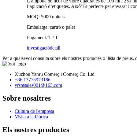
L’ampolla de licor de vidre quadrat és de 100 ml / 250 ml 
l’aplicació d’etiquetes. Això
’
És perfecte per envasar lico
MOQ: 5000 unitats
Embalatge: cartró o palet
Pagament: T / T
investigació
detall
Per a qualsevol consulta sobre els nostres productes o llista de preus,
Xuzhou Yanru Comerç i Comerç Co, Ltd
+86 13775973186
yrsmsales001@163.com
Sobre nosaltres
Cultura de l'empresa
Visita a la fàbrica
Els nostres productes