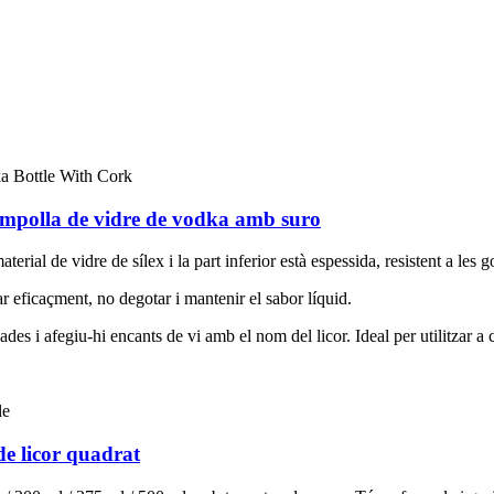
polla de vidre de vodka amb suro
ial de vidre de sílex i la part inferior està espessida, resistent a les got
r eficaçment, no degotar i mantenir el sabor líquid.
es i afegiu-hi encants de vi amb el nom del licor. Ideal per utilitzar a c
e licor quadrat