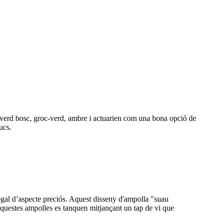
u, verd bosc, groc-verd, ambre i actuarien com una bona opció de
ucs.
regal d’aspecte preciós. Aquest disseny d'ampolla "suau
 Aquestes ampolles es tanquen mitjançant un tap de vi que