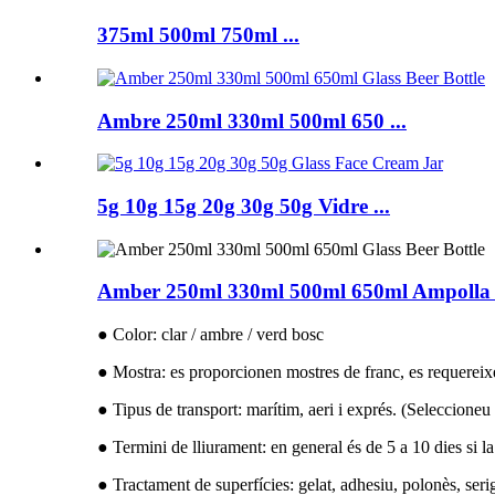
375ml 500ml 750ml ...
Ambre 250ml 330ml 500ml 650 ...
5g 10g 15g 20g 30g 50g Vidre ...
Amber 250ml 330ml 500ml 650ml Ampolla d
● Color: clar / ambre / verd bosc
● Mostra: es proporcionen mostres de franc, es requerei
● Tipus de transport: marítim, aeri i exprés. (Seleccioneu
● Termini de lliurament: en general és de 5 a 10 dies si la
● Tractament de superfícies: gelat, adhesiu, polonès, serig