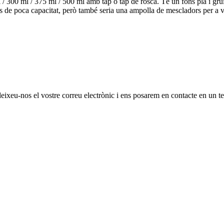
/ 300 ml / 375 ml / 500 ml amb tap o tap de rosca. Té un fons pla i gruixu
rs de poca capacitat, però també seria una ampolla de mescladors per a vi
 deixeu-nos el vostre correu electrònic i ens posarem en contacte en un t