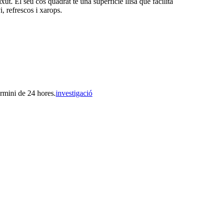
t. El seu cos quadrat té una superfície llisa que facilita
, refrescos i xarops.
ermini de 24 hores.
investigació