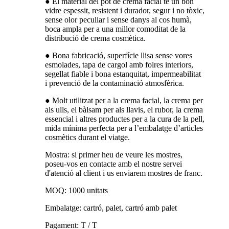
● El material del pot de crema facial té un bon
vidre espessit, resistent i durador, segur i no tòxic,
sense olor peculiar i sense danys al cos humà,
boca ampla per a una millor comoditat de la
distribució de crema cosmètica.
● Bona fabricació, superfície llisa sense vores
esmolades, tapa de cargol amb folres interiors,
segellat fiable i bona estanquitat, impermeabilitat
i prevenció de la contaminació atmosfèrica.
● Molt utilitzat per a la crema facial, la crema per
als ulls, el bàlsam per als llavis, el rubor, la crema
essencial i altres productes per a la cura de la pell,
mida mínima perfecta per a l’embalatge d’articles
cosmètics durant el viatge.
Mostra: si primer heu de veure les mostres,
poseu-vos en contacte amb el nostre servei
d'atenció al client i us enviarem mostres de franc.
MOQ: 1000 unitats
Embalatge: cartró, palet, cartró amb palet
Pagament: T / T