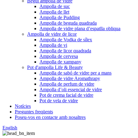
Begui ampolla de vidre
Ampolla de suc
Ampolla de llet
Ampolla de Pudding
Ampolla de beguda quadrada
Ampolla de vidre plana d’espatlla obliqua
Ampolla de vidre de licor
Ampolla de Vodka de sílex
Ampolla de vi
Ampolla de licor quadrada
Ampolla de cervesa
Ampolla de xampany
Pot d'ampolla Life & Beauty
Ampolla de sabó de vidre per a mans
Ampolla de vidre Aromathrapy
Ampolla de perfum de vidre
Ampolla d’oli essencial de vidre
Pot de crema facial de vidre
Pot de vela de vidre
Notícies
Preguntes freqüents
Poseu-vos en contacte amb nosaltres
English