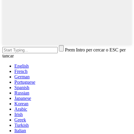
Prem Intro per cercar o ESC per
tancar
English
French
German
Portuguese
Spanish
Russian
Japanese
Korean
Arabic
Irish
Greek
Turkish
Italian