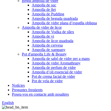
Begui ampolla de vidre
Ampolla de suc
Ampolla de llet
Ampolla de Pudding
Ampolla de beguda quadrada
Ampolla de vidre plana d’espatlla obliqua
Ampolla de vidre de licor
Ampolla de Vodka de sílex
Ampolla de vi
Ampolla de licor quadrada
Ampolla de cervesa
Ampolla de xampany
Pot d'ampolla Life & Beauty
Ampolla de sabó de vidre per a mans
Ampolla de vidre Aromathrapy
Ampolla de perfum de vidre
Ampolla d’oli essencial de vidre
Pot de crema facial de vidre
Pot de vela de vidre
Notícies
Preguntes freqüents
Poseu-vos en contacte amb nosaltres
English