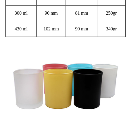
300 ml
90 mm
81 mm
250gr
430 ml
102 mm
90 mm
340gr