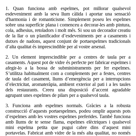
1. Quan funciona amb espelmes, pot millorar qualsevol
esdeveniment amb la seva llum càlida i aportar una sensació
d'harmonia i de romanticisme. Simplement poseu les espelmes
sobre una superfície plana i comenceu a decorar-les amb pintura,
cola, adhesius, retoladors i molt més. Si sou un decorador creatiu
de la llar o un planificador d’esdeveniments per a casaments i
dutxes de nadons, aquest conjunt de portaespelmes tradicionals
d’alta qualitat és imprescindible per al vostre arsenal.
2. Un element imprescindible per a centres de taula per a
casaments. Aquest pot de vidre és perfecte per fabricar espelmes i
afegir-lo a la bossa de subministraments per fer espelmes.
S’utilitza habitualment com a complements per a festes, centres
de taula del casament, llums d’emergència per a interrupcions
d’electricitat, aromateràpia, ambient exterior al pati i a les taules
dels restaurants. Creeu una disposició d’accent agradable
agrupant unes espelmes de pilars per a qualsevol taula.
3. Funciona amb espelmes normals. Gràcies a la robusta
construcció d’aquests portaespelmes, podeu omplir aquests pots
d’espelmes amb les vostres espelmes preferides. També funciona
amb llums de te sense flama, espelmes elèctriques i qualsevol
mini espelma petita que pugui cabre dins d’aquest mini
portavelas. Fabricat amb vidre de la més alta qualitat, no només