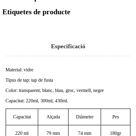
Etiquetes de producte
Especificació
Material: vidre
Tipus de tap: tap de fusta
Color: transparent, blanc, blau, groc, vermell, negre
Capacitat: 220ml, 300ml, 430ml.
Capacitat
Alçada
Diàmetre
Pes
220 ml
79 mm
74 mm
180gr