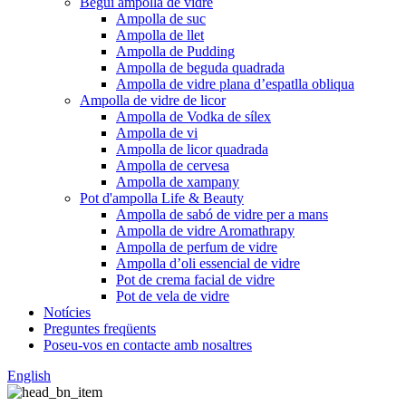
Begui ampolla de vidre
Ampolla de suc
Ampolla de llet
Ampolla de Pudding
Ampolla de beguda quadrada
Ampolla de vidre plana d’espatlla obliqua
Ampolla de vidre de licor
Ampolla de Vodka de sílex
Ampolla de vi
Ampolla de licor quadrada
Ampolla de cervesa
Ampolla de xampany
Pot d'ampolla Life & Beauty
Ampolla de sabó de vidre per a mans
Ampolla de vidre Aromathrapy
Ampolla de perfum de vidre
Ampolla d’oli essencial de vidre
Pot de crema facial de vidre
Pot de vela de vidre
Notícies
Preguntes freqüents
Poseu-vos en contacte amb nosaltres
English